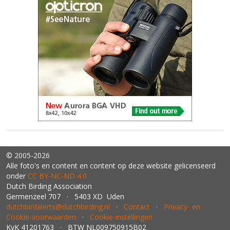
© 2005-2026
Alle foto's en content en content op deze website gelicenseerd
onder
CC BY‑NC‑ND 4.0
Dutch Birding Association
Germenzeel 707 · 5403 XD Uden
dutchbirdalerts@dutchbirding.nl
·
Contact
·
Privacy- en
Cookie-voorwaarden
·
Cookie-instellingen
KvK 41201763 · BTW NL009750915B02