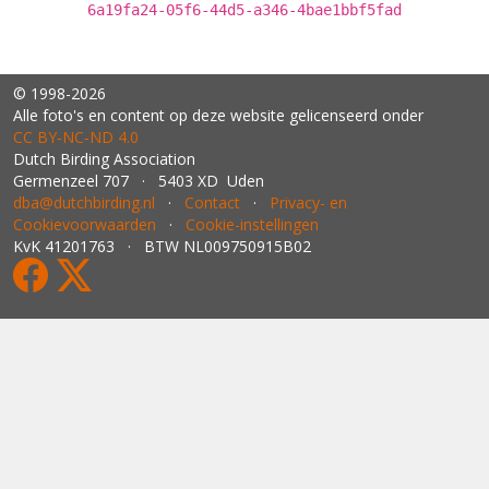
6a19fa24-05f6-44d5-a346-4bae1bbf5fad
© 1998-2026
Alle foto's en content op deze website gelicenseerd onder
CC BY‑NC‑ND 4.0
Dutch Birding Association
Germenzeel 707 · 5403 XD Uden
dba@dutchbirding.nl
·
Contact
·
Privacy- en
Cookievoorwaarden
·
Cookie-instellingen
KvK 41201763 · BTW NL009750915B02