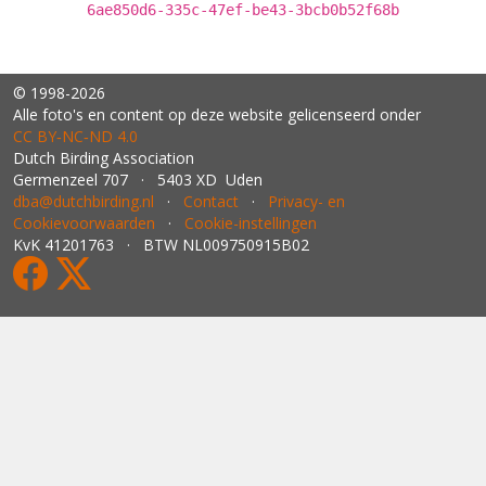
6ae850d6-335c-47ef-be43-3bcb0b52f68b
© 1998-2026
Alle foto's en content op deze website gelicenseerd onder
CC BY‑NC‑ND 4.0
Dutch Birding Association
Germenzeel 707 · 5403 XD Uden
dba@dutchbirding.nl
·
Contact
·
Privacy- en
Cookievoorwaarden
·
Cookie-instellingen
KvK 41201763 · BTW NL009750915B02