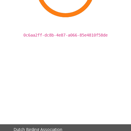
0c6aa2ff-dc8b-4e87-a066-85e4810f58de
Dutch Birding Association