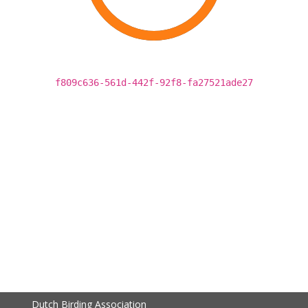
f809c636-561d-442f-92f8-fa27521ade27
Dutch Birding Association