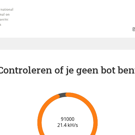
Controleren of je geen bot ben
94000
20.5 kH/s