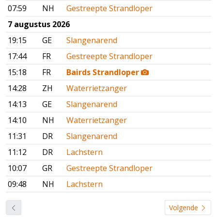
07:59
NH
Gestreepte Strandloper
7 augustus 2026
19:15
GE
Slangenarend
17:44
FR
Gestreepte Strandloper
15:18
FR
Bairds Strandloper
14:28
ZH
Waterrietzanger
14:13
GE
Slangenarend
14:10
NH
Waterrietzanger
11:31
DR
Slangenarend
11:12
DR
Lachstern
10:07
GR
Gestreepte Strandloper
09:48
NH
Lachstern
Volgende