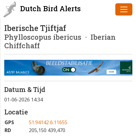
Dutch Bird Alerts
Iberische Tjiftjaf
Phylloscopus ibericus
· Iberian
Chiffchaff
Datum & Tijd
01-06-2026 14:34
Locatie
GPS
51.94142 6.11655
RD
205,150 439,470