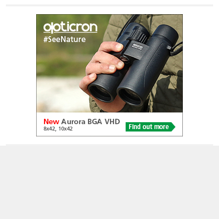
© 2005-2026
Alle foto's en content en content op deze website gelicenseerd
onder
CC BY‑NC‑ND 4.0
Dutch Birding Association
Germenzeel 707 · 5403 XD Uden
dutchbirdalerts@dutchbirding.nl
·
Contact
·
Privacy- en