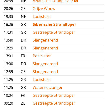
20:39
NH
Aziatische Goudplevier
20:26
GE
Grijze Wouw
19:33
NH
Lachstern
18:28
GR
Siberische Strandloper
17:31
GR
Gestreepte Strandloper
13:40
DR
Slangenarend
13:29
DR
Slangenarend
13:01
FR
Poelruiter
13:00
DR
Slangenarend
12:59
GE
Slangenarend
11:25
GR
Lachstern
11:25
GR
Waterrietzanger
10:04
FR
Gestreepte Strandloper
09:20
ZL
Gestreepte Strandloper