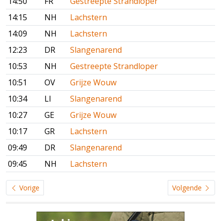
14:50
FR
Gestreepte Strandloper
14:15
NH
Lachstern
14:09
NH
Lachstern
12:23
DR
Slangenarend
10:53
NH
Gestreepte Strandloper
10:51
OV
Grijze Wouw
10:34
LI
Slangenarend
10:27
GE
Grijze Wouw
10:17
GR
Lachstern
09:49
DR
Slangenarend
09:45
NH
Lachstern
Vorige
Volgende