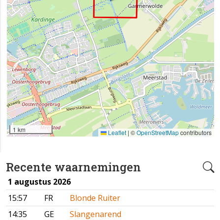
1 km
Leaflet
|
©
OpenStreetMap
contributors
Recente waarnemingen
1 augustus 2026
15:57
FR
Blonde Ruiter
14:35
GE
Slangenarend