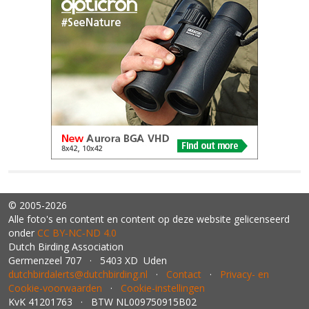
© 2005-2026
Alle foto's en content en content op deze website gelicenseerd
onder
CC BY‑NC‑ND 4.0
Dutch Birding Association
Germenzeel 707 · 5403 XD Uden
dutchbirdalerts@dutchbirding.nl
·
Contact
·
Privacy- en
Cookie-voorwaarden
·
Cookie-instellingen
KvK 41201763 · BTW NL009750915B02