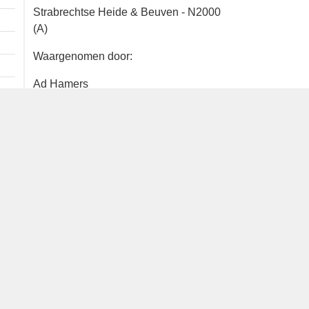
1 ex. overvliegend
Strabrechtse Heide & Beuven - N2000
(A)
Waargenomen door:
Ad Hamers
Bron
waarneming.nl
Dutch Birding Association
Germenzeel 707 · 5403 XD Uden