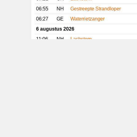
06:55
NH
Gestreepte Strandloper
06:27
GE
Waterrietzanger
6 augustus 2026
11:06
NH
Lachstern
11:03
ZL
Gestreepte Strandloper
10:37
DR
Slangenarend
09:53
LI
Slangenarend
Vorige
Volgende
Copyright
© 2005-2026
Alle foto's en content en content op deze website