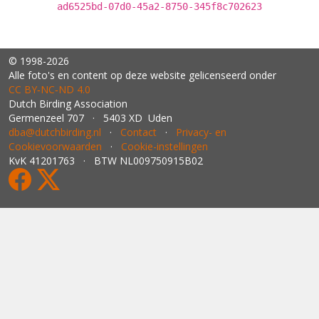
ad6525bd-07d0-45a2-8750-345f8c702623
© 1998-2026
Alle foto's en content op deze website gelicenseerd onder
CC BY‑NC‑ND 4.0
Dutch Birding Association
Germenzeel 707 · 5403 XD Uden
dba@dutchbirding.nl
·
Contact
·
Privacy- en
Cookievoorwaarden
·
Cookie-instellingen
KvK 41201763 · BTW NL009750915B02