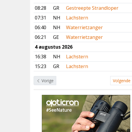
08:28
GR
Gestreepte Strandloper
07:31
NH
Lachstern
06:40
NH
Waterrietzanger
06:21
GE
Waterrietzanger
4 augustus 2026
16:38
NH
Lachstern
15:23
GR
Lachstern
Vorige
Volgende