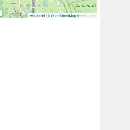
Leaflet
|
©
OpenStreetMap
contributors