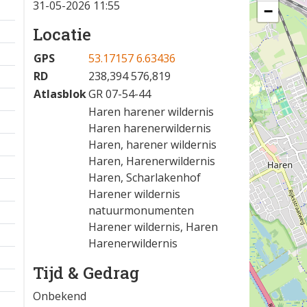
31-05-2026 11:55
−
Locatie
GPS
53.17157 6.63436
RD
238,394 576,819
Atlasblok
GR 07-54-44
Haren harener wildernis
Haren harenerwildernis
Haren, harener wildernis
Haren, Harenerwildernis
Haren, Scharlakenhof
Harener wildernis
natuurmonumenten
Harener wildernis, Haren
Harenerwildernis
Tijd & Gedrag
Onbekend