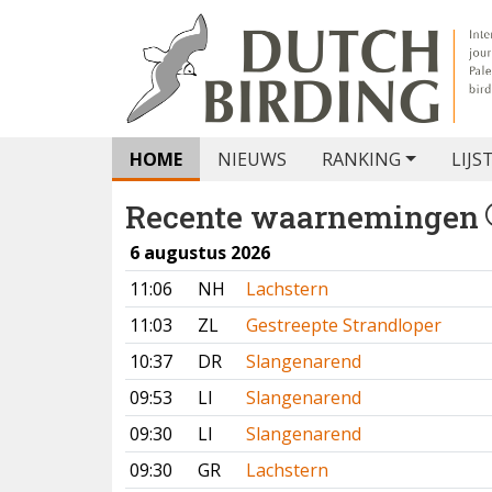
HOME
NIEUWS
RANKING
LIJS
Recente waarnemingen
6 augustus 2026
11:06
NH
Lachstern
11:03
ZL
Gestreepte Strandloper
10:37
DR
Slangenarend
09:53
LI
Slangenarend
09:30
LI
Slangenarend
09:30
GR
Lachstern