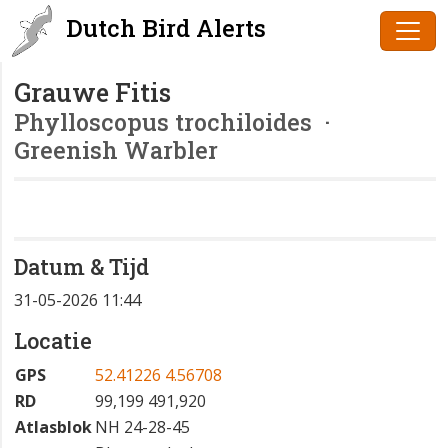
Dutch Bird Alerts
Grauwe Fitis
Phylloscopus trochiloides
·
Greenish Warbler
Datum & Tijd
31-05-2026 11:44
Locatie
GPS
52.41226 4.56708
RD
99,199 491,920
Atlasblok
NH 24-28-45