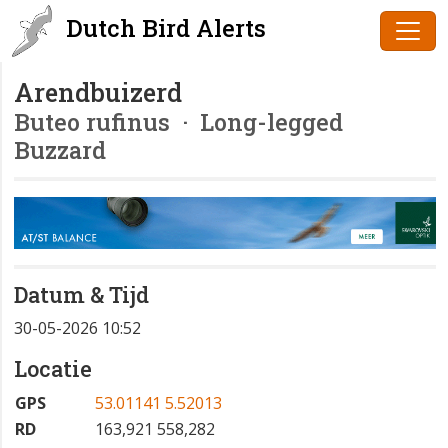
Dutch Bird Alerts
Arendbuizerd
Buteo rufinus
· Long-legged
Buzzard
Datum & Tijd
30-05-2026 10:52
Locatie
GPS
53.01141 5.52013
RD
163,921 558,282