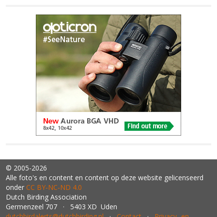
© 2005-2026
Alle foto's en content en content op deze website gelicenseerd
onder
CC BY‑NC‑ND 4.0
Dutch Birding Association
Germenzeel 707 · 5403 XD Uden
dutchbirdalerts@dutchbirding.nl
·
Contact
·
Privacy- en