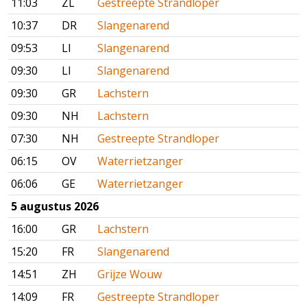
11:03
ZL
Gestreepte Strandloper
10:37
DR
Slangenarend
09:53
LI
Slangenarend
09:30
LI
Slangenarend
09:30
GR
Lachstern
09:30
NH
Lachstern
07:30
NH
Gestreepte Strandloper
06:15
OV
Waterrietzanger
06:06
GE
Waterrietzanger
5 augustus 2026
16:00
GR
Lachstern
15:20
FR
Slangenarend
14:51
ZH
Grijze Wouw
14:09
FR
Gestreepte Strandloper