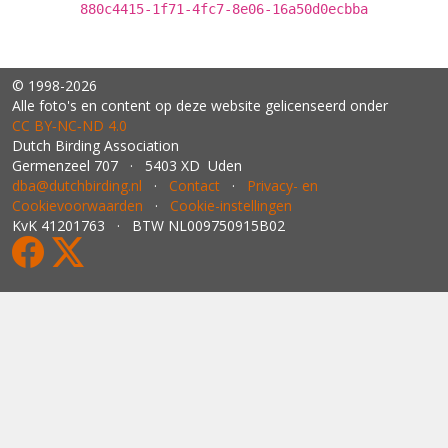
880c4415-1f71-4fc7-8e06-16a50d0ecbba
© 1998-2026
Alle foto's en content op deze website gelicenseerd onder
CC BY‑NC‑ND 4.0
Dutch Birding Association
Germenzeel 707 · 5403 XD Uden
dba@dutchbirding.nl
·
Contact
·
Privacy- en
Cookievoorwaarden
·
Cookie-instellingen
KvK 41201763 · BTW NL009750915B02