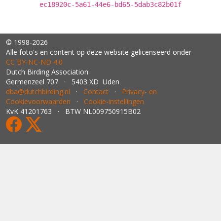
ec18920c-5a61-44e6-bd65-5dab3c82b01f
© 1998-2026
Alle foto's en content op deze website gelicenseerd onder
CC BY‑NC‑ND 4.0
Dutch Birding Association
Germenzeel 707 · 5403 XD Uden
dba@dutchbirding.nl
·
Contact
·
Privacy- en
Cookievoorwaarden
·
Cookie-instellingen
KvK 41201763 · BTW NL009750915B02