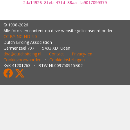
2da14926-8feb-47fd-88aa-fa90f7099379
© 1998-2026
Alle foto's en content op deze website gelicenseerd onder
CC BY‑NC‑ND 4.0
Dutch Birding Association
Germenzeel 707 · 5403 XD Uden
dba@dutchbirding.nl
·
Contact
·
Privacy- en
Cookievoorwaarden
·
Cookie-instellingen
KvK 41201763 · BTW NL009750915B02