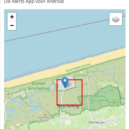
DB Alerts App voor Android
+
−