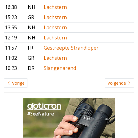
16:38
NH
Lachstern
15:23
GR
Lachstern
13:55
NH
Lachstern
12:19
NH
Lachstern
11:57
FR
Gestreepte Strandloper
11:02
GR
Lachstern
10:23
DR
Slangenarend
Vorige
Volgende