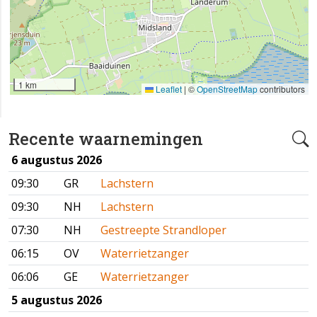
1 km
Leaflet
|
©
OpenStreetMap
contributors
Recente waarnemingen
6 augustus 2026
09:30
GR
Lachstern
09:30
NH
Lachstern
07:30
NH
Gestreepte Strandloper
06:15
OV
Waterrietzanger
06:06
GE
Waterrietzanger
5 augustus 2026