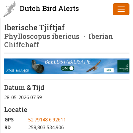
Dutch Bird Alerts
Iberische Tjiftjaf
Phylloscopus ibericus
· Iberian
Chiffchaff
Datum & Tijd
28-05-2026 07:59
Locatie
GPS
52.79148 6.92611
RD
258,803 534,906