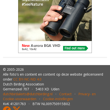
© 2005-2026
Alle foto's en content en content op deze website gelicenseerd
onder
CC BY‑NC‑ND 4.0
Dutch Birding Association
Germenzeel 707 · 5403 XD Uden
dutchbirdalerts@dutchbirding.nl
·
Contact
·
Privacy- en
Cookie-voorwaarden
·
Cookie-instellingen
KvK 41201763 · BTW NL009750915B02