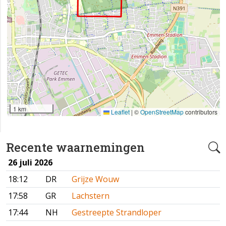
1 km
Leaflet
|
©
OpenStreetMap
contributors
Recente waarnemingen
26 juli 2026
18:12
DR
Grijze Wouw
17:58
GR
Lachstern
17:44
NH
Gestreepte Strandloper