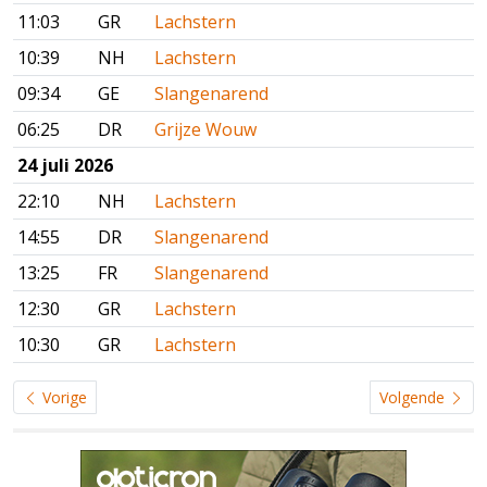
11:03
GR
Lachstern
10:39
NH
Lachstern
09:34
GE
Slangenarend
06:25
DR
Grijze Wouw
24 juli 2026
22:10
NH
Lachstern
14:55
DR
Slangenarend
13:25
FR
Slangenarend
12:30
GR
Lachstern
10:30
GR
Lachstern
Vorige
Volgende