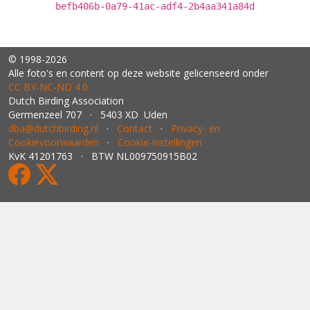
befb406b-0a79-41ac-adf4-2b4aa341a84d
© 1998-2026
Alle foto's en content op deze website gelicenseerd onder
CC BY‑NC‑ND 4.0
Dutch Birding Association
Germenzeel 707 · 5403 XD Uden
dba@dutchbirding.nl
·
Contact
·
Privacy- en
Cookievoorwaarden
·
Cookie-instellingen
KvK 41201763 · BTW NL009750915B02