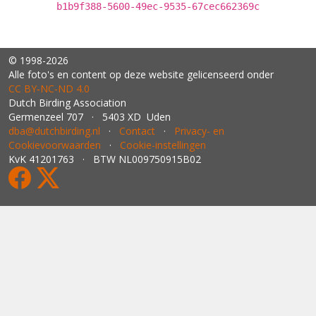
b1b9f388-5600-49ec-9535-67cec662369c
© 1998-2026
Alle foto's en content op deze website gelicenseerd onder
CC BY‑NC‑ND 4.0
Dutch Birding Association
Germenzeel 707 · 5403 XD Uden
dba@dutchbirding.nl
·
Contact
·
Privacy- en
Cookievoorwaarden
·
Cookie-instellingen
KvK 41201763 · BTW NL009750915B02