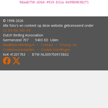
9daab758-d26d-4919-b31a-be99b90382f1
© 1998-2026
Alle foto's en content op deze website gelicenseerd onder
CC BY‑NC‑ND 4.0
Dutch Birding Association
Germenzeel 707 · 5403 XD Uden
dba@dutchbirding.nl
·
Contact
·
Privacy- en
Cookievoorwaarden
·
Cookie-instellingen
KvK 41201763 · BTW NL009750915B02