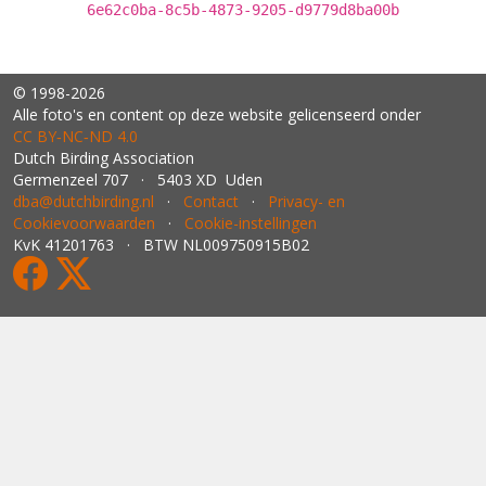
6e62c0ba-8c5b-4873-9205-d9779d8ba00b
© 1998-2026
Alle foto's en content op deze website gelicenseerd onder
CC BY‑NC‑ND 4.0
Dutch Birding Association
Germenzeel 707 · 5403 XD Uden
dba@dutchbirding.nl
·
Contact
·
Privacy- en
Cookievoorwaarden
·
Cookie-instellingen
KvK 41201763 · BTW NL009750915B02