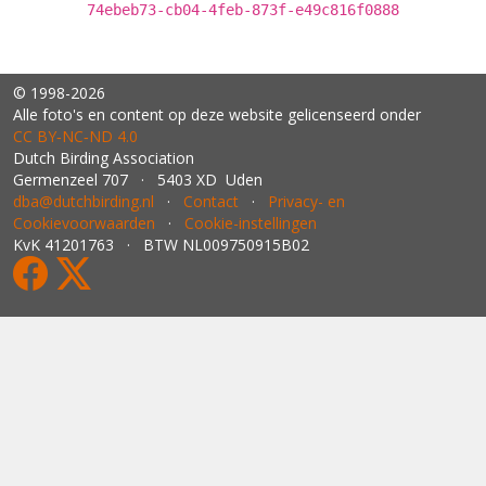
74ebeb73-cb04-4feb-873f-e49c816f0888
© 1998-2026
Alle foto's en content op deze website gelicenseerd onder
CC BY‑NC‑ND 4.0
Dutch Birding Association
Germenzeel 707 · 5403 XD Uden
dba@dutchbirding.nl
·
Contact
·
Privacy- en
Cookievoorwaarden
·
Cookie-instellingen
KvK 41201763 · BTW NL009750915B02