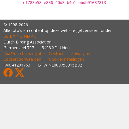
e1783e58-e886-40d3-b4b1-ebdb916878f3
© 1998-2026
Alle foto's en content op deze website gelicenseerd onder
CC BY‑NC‑ND 4.0
Dutch Birding Association
Germenzeel 707 · 5403 XD Uden
dba@dutchbirding.nl
·
Contact
·
Privacy- en
Cookievoorwaarden
·
Cookie-instellingen
KvK 41201763 · BTW NL009750915B02