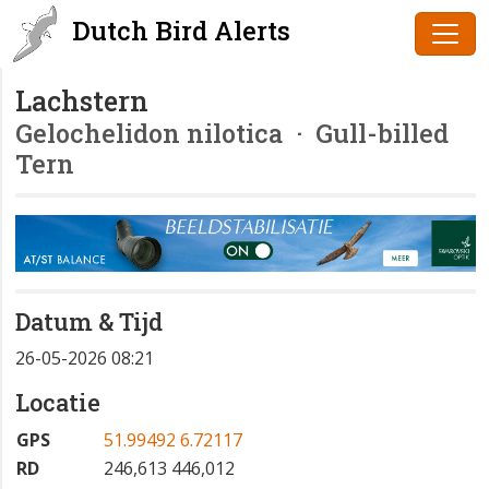
Dutch Bird Alerts
Lachstern
Gelochelidon nilotica
· Gull-billed
Tern
Datum & Tijd
26-05-2026 08:21
Locatie
GPS
51.99492 6.72117
RD
246,613 446,012