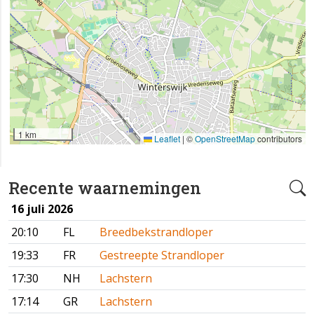
1 km
Leaflet
|
©
OpenStreetMap
contributors
Recente waarnemingen
16 juli 2026
20:10
FL
Breedbekstrandloper
19:33
FR
Gestreepte Strandloper
17:30
NH
Lachstern
17:14
GR
Lachstern