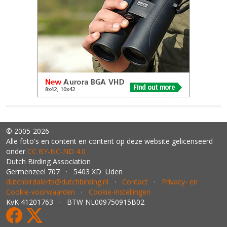
© 2005-2026
Alle foto's en content en content op deze website gelicenseerd
onder
CC BY‑NC‑ND 4.0
Dutch Birding Association
Germenzeel 707 · 5403 XD Uden
dutchbirdalerts@dutchbirding.nl
·
Contact
·
Privacy- en
Cookie-voorwaarden
·
Cookie-instellingen
KvK 41201763 · BTW NL009750915B02