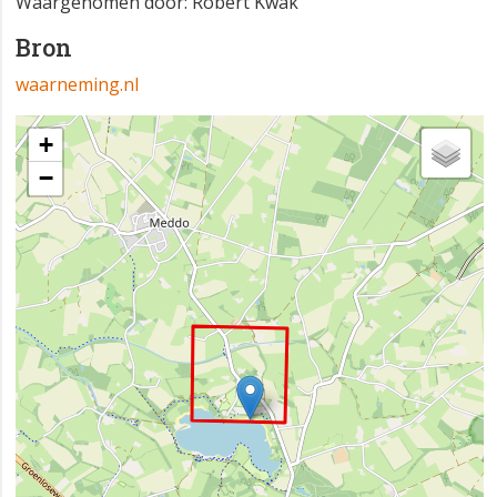
Waargenomen door: Robert Kwak
Bron
waarneming.nl
+
−