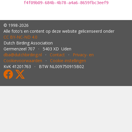
f4f09b09-684b-4b78-a4a6-8659fbc3eef9
© 1998-2026
Alle foto's en content op deze website gelicenseerd onder
CC BY‑NC‑ND 4.0
Dutch Birding Association
Germenzeel 707 · 5403 XD Uden
dba@dutchbirding.nl
·
Contact
·
Privacy- en
Cookievoorwaarden
·
Cookie-instellingen
KvK 41201763 · BTW NL009750915B02