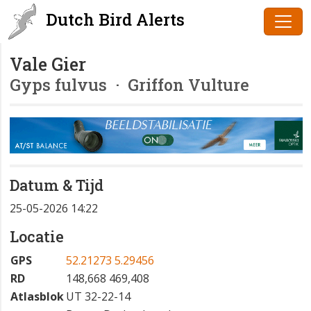
Dutch Bird Alerts
Vale Gier
Gyps fulvus
· Griffon Vulture
Datum & Tijd
25-05-2026 14:22
Locatie
GPS
52.21273 5.29456
RD
148,668 469,408
Atlasblok
UT 32-22-14