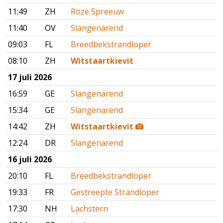
11:49
ZH
Roze Spreeuw
11:40
OV
Slangenarend
09:03
FL
Breedbekstrandloper
08:10
ZH
Witstaartkievit
17 juli 2026
16:59
GE
Slangenarend
15:34
GE
Slangenarend
14:42
ZH
Witstaartkievit
12:24
DR
Slangenarend
16 juli 2026
20:10
FL
Breedbekstrandloper
19:33
FR
Gestreepte Strandloper
17:30
NH
Lachstern