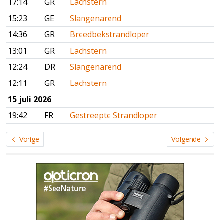
17:14
GR
Lachstern
15:23
GE
Slangenarend
14:36
GR
Breedbekstrandloper
13:01
GR
Lachstern
12:24
DR
Slangenarend
12:11
GR
Lachstern
15 juli 2026
19:42
FR
Gestreepte Strandloper
Vorige
Volgende