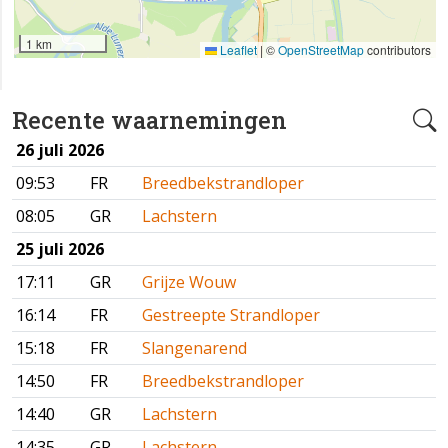
1 km
Leaflet
|
©
OpenStreetMap
contributors
Recente waarnemingen
26 juli 2026
09:53
FR
Breedbekstrandloper
08:05
GR
Lachstern
25 juli 2026
17:11
GR
Grijze Wouw
16:14
FR
Gestreepte Strandloper
15:18
FR
Slangenarend
14:50
FR
Breedbekstrandloper
14:40
GR
Lachstern
14:35
GR
Lachstern