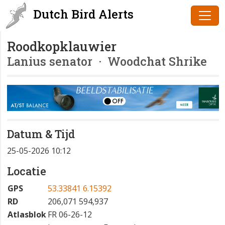
Dutch Bird Alerts
Roodkopklauwier
Lanius senator
· Woodchat Shrike
Datum & Tijd
25-05-2026 10:12
Locatie
GPS
53.33841 6.15392
RD
206,071 594,937
Atlasblok
FR 06-26-12