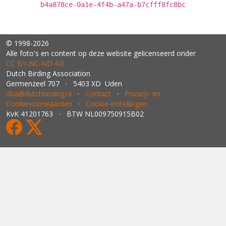
b4a878ce-0a1e-4f4b-a47a-b7cfff8fc8bc
© 1998-2026
Alle foto's en content op deze website gelicenseerd onder
CC BY‑NC‑ND 4.0
Dutch Birding Association
Germenzeel 707 · 5403 XD Uden
dba@dutchbirding.nl
·
Contact
·
Privacy- en
Cookievoorwaarden
·
Cookie-instellingen
KvK 41201763 · BTW NL009750915B02