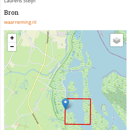
Laurens Steijn
Bron
waarneming.nl
+
−