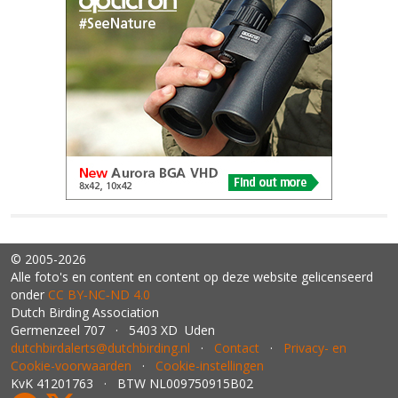
© 2005-2026
Alle foto's en content en content op deze website gelicenseerd
onder
CC BY‑NC‑ND 4.0
Dutch Birding Association
Germenzeel 707 · 5403 XD Uden
dutchbirdalerts@dutchbirding.nl
·
Contact
·
Privacy- en
Cookie-voorwaarden
·
Cookie-instellingen
KvK 41201763 · BTW NL009750915B02