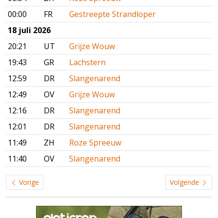
00:00
FR
Gestreepte Strandloper
18 juli 2026
20:21
UT
Grijze Wouw
19:43
GR
Lachstern
12:59
DR
Slangenarend
12:49
OV
Grijze Wouw
12:16
DR
Slangenarend
12:01
DR
Slangenarend
11:49
ZH
Roze Spreeuw
11:40
OV
Slangenarend
Vorige
Volgende