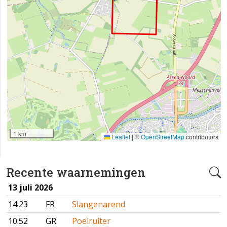
1 km
Leaflet
|
©
OpenStreetMap
contributors
Recente waarnemingen
13 juli 2026
14:23
FR
Slangenarend
10:52
GR
Poelruiter