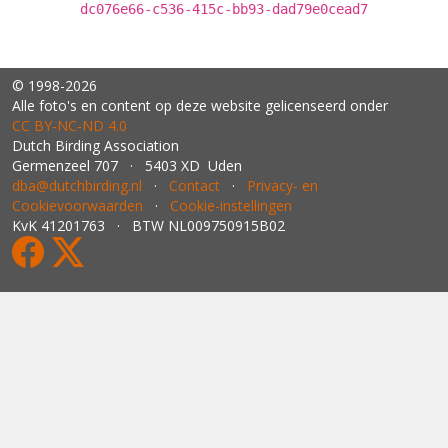
dc076e66-c536-415c-bb93-dad79e0cead7
© 1998-2026
Alle foto's en content op deze website gelicenseerd onder
CC BY‑NC‑ND 4.0
Dutch Birding Association
Germenzeel 707 · 5403 XD Uden
dba@dutchbirding.nl
·
Contact
·
Privacy- en
Cookievoorwaarden
·
Cookie-instellingen
KvK 41201763 · BTW NL009750915B02