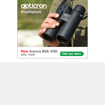
© 2005-2026
Alle foto's en content en content op deze website gelicenseerd
onder
CC BY‑NC‑ND 4.0
Dutch Birding Association
Germenzeel 707 · 5403 XD Uden
dutchbirdalerts@dutchbirding.nl
·
Contact
·
Privacy- en
Cookie-voorwaarden
·
Cookie-instellingen