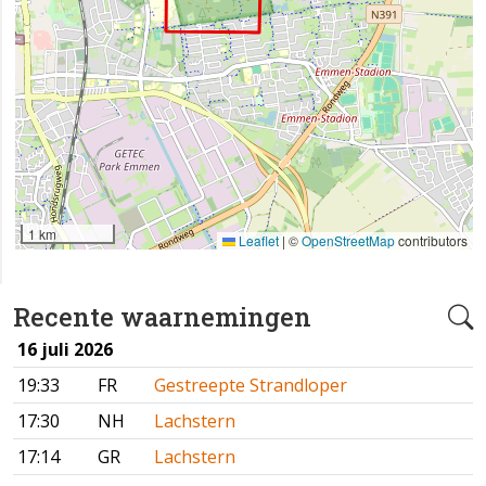
1 km
Leaflet
|
©
OpenStreetMap
contributors
Recente waarnemingen
16 juli 2026
19:33
FR
Gestreepte Strandloper
17:30
NH
Lachstern
17:14
GR
Lachstern