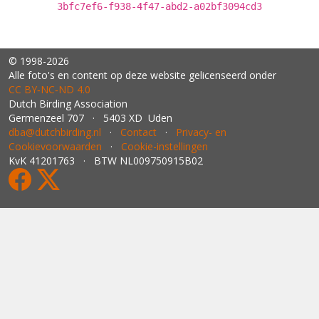
3bfc7ef6-f938-4f47-abd2-a02bf3094cd3
© 1998-2026
Alle foto's en content op deze website gelicenseerd onder
CC BY‑NC‑ND 4.0
Dutch Birding Association
Germenzeel 707 · 5403 XD Uden
dba@dutchbirding.nl
·
Contact
·
Privacy- en
Cookievoorwaarden
·
Cookie-instellingen
KvK 41201763 · BTW NL009750915B02