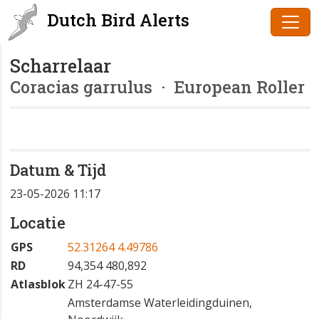
Dutch Bird Alerts
Scharrelaar
Coracias garrulus
· European Roller
Datum & Tijd
23-05-2026 11:17
Locatie
GPS
52.31264 4.49786
RD
94,354 480,892
Atlasblok
ZH 24-47-55
Amsterdamse Waterleidingduinen,