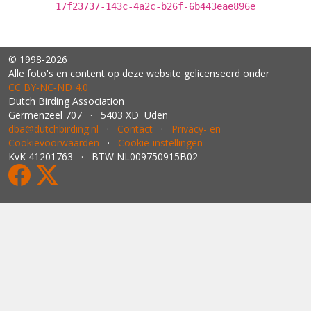
17f23737-143c-4a2c-b26f-6b443eae896e
© 1998-2026
Alle foto's en content op deze website gelicenseerd onder
CC BY‑NC‑ND 4.0
Dutch Birding Association
Germenzeel 707 · 5403 XD Uden
dba@dutchbirding.nl
·
Contact
·
Privacy- en
Cookievoorwaarden
·
Cookie-instellingen
KvK 41201763 · BTW NL009750915B02