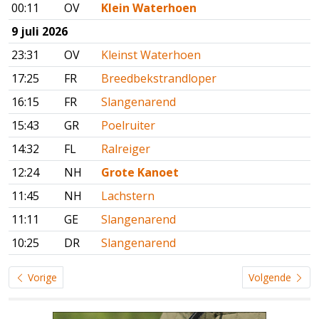
00:11
OV
Klein Waterhoen
9 juli 2026
23:31
OV
Kleinst Waterhoen
17:25
FR
Breedbekstrandloper
16:15
FR
Slangenarend
15:43
GR
Poelruiter
14:32
FL
Ralreiger
12:24
NH
Grote Kanoet
11:45
NH
Lachstern
11:11
GE
Slangenarend
10:25
DR
Slangenarend
Vorige
Volgende