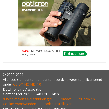
© 2005-2026
Alle foto's en content en content op deze website gelicenseerd
onder
CC BY‑NC‑ND 4.0
Dutch Birding Association
Germenzeel 707 · 5403 XD Uden
dutchbirdalerts@dutchbirding.nl
·
Contact
·
Privacy- en
Cookie-voorwaarden
·
Cookie-instellingen
KvK 41201763 · BTW NL009750915B02