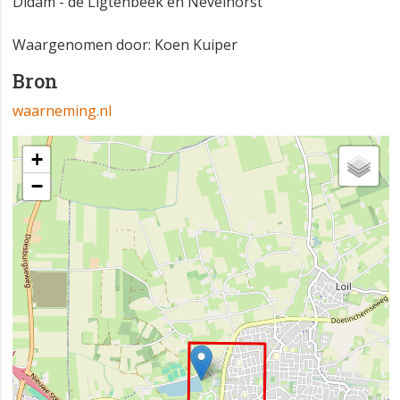
Didam - de Ligtenbeek en Nevelhorst
Waargenomen door: Koen Kuiper
Bron
waarneming.nl
+
−