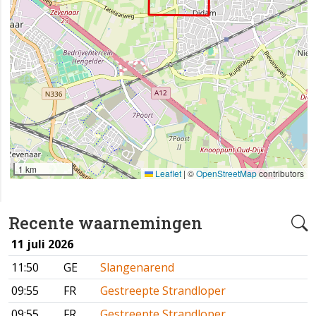
1 km
Leaflet
|
©
OpenStreetMap
contributors
Recente waarnemingen
11 juli 2026
11:50
GE
Slangenarend
09:55
FR
Gestreepte Strandloper
09:55
FR
Gestreepte Strandloper