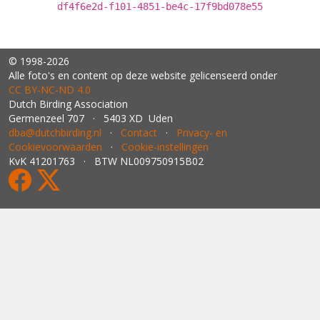
df4f6e2d-f101-4851-be4c-17f9bd078e55
© 1998-2026
Alle foto's en content op deze website gelicenseerd onder
CC BY‑NC‑ND 4.0
Dutch Birding Association
Germenzeel 707 · 5403 XD Uden
dba@dutchbirding.nl
·
Contact
·
Privacy- en
Cookievoorwaarden
·
Cookie-instellingen
KvK 41201763 · BTW NL009750915B02