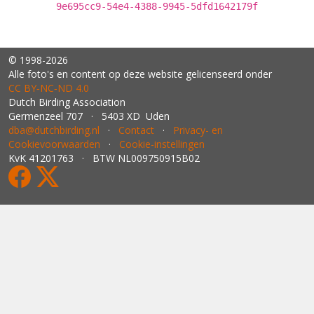
9e695cc9-54e4-4388-9945-5dfd1642179f
© 1998-2026
Alle foto's en content op deze website gelicenseerd onder
CC BY‑NC‑ND 4.0
Dutch Birding Association
Germenzeel 707 · 5403 XD Uden
dba@dutchbirding.nl
·
Contact
·
Privacy- en
Cookievoorwaarden
·
Cookie-instellingen
KvK 41201763 · BTW NL009750915B02