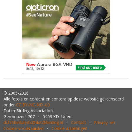
© 2005-2026
Alle foto's en content en content op deze website gelicenseerd
onder
CC BY‑NC‑ND 4.0
Dutch Birding Association
Germenzeel 707 · 5403 XD Uden
dutchbirdalerts@dutchbirding.nl
·
Contact
·
Privacy- en
Cookie-voorwaarden
·
Cookie-instellingen