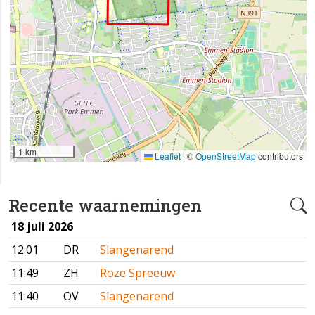
1 km
Leaflet
|
©
OpenStreetMap
contributors
Recente waarnemingen
18 juli 2026
12:01
DR
Slangenarend
11:49
ZH
Roze Spreeuw
11:40
OV
Slangenarend