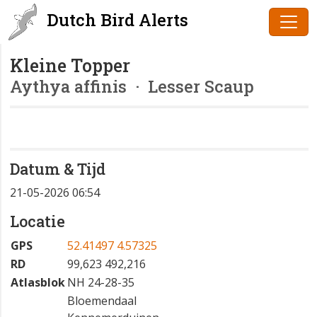
Dutch Bird Alerts
Kleine Topper
Aythya affinis
· Lesser Scaup
Datum & Tijd
21-05-2026 06:54
Locatie
GPS
52.41497 4.57325
RD
99,623 492,216
Atlasblok
NH 24-28-35
Bloemendaal