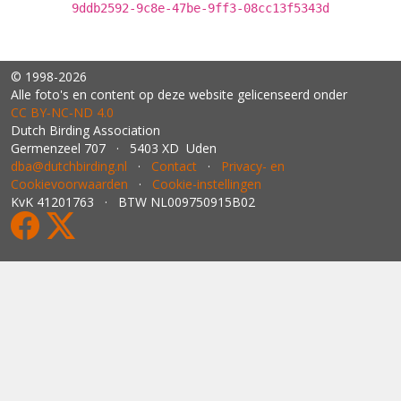
9ddb2592-9c8e-47be-9ff3-08cc13f5343d
© 1998-2026
Alle foto's en content op deze website gelicenseerd onder
CC BY‑NC‑ND 4.0
Dutch Birding Association
Germenzeel 707 · 5403 XD Uden
dba@dutchbirding.nl
·
Contact
·
Privacy- en
Cookievoorwaarden
·
Cookie-instellingen
KvK 41201763 · BTW NL009750915B02