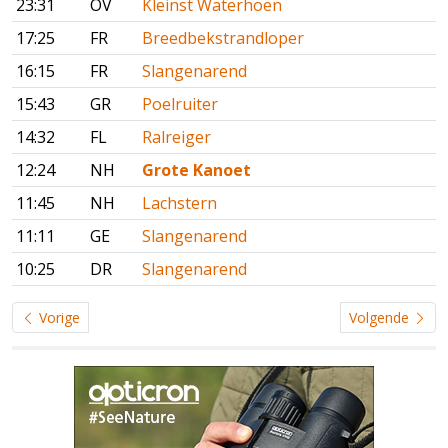
23:31
OV
Kleinst Waterhoen
17:25
FR
Breedbekstrandloper
16:15
FR
Slangenarend
15:43
GR
Poelruiter
14:32
FL
Ralreiger
12:24
NH
Grote Kanoet
11:45
NH
Lachstern
11:11
GE
Slangenarend
10:25
DR
Slangenarend
Vorige
Volgende