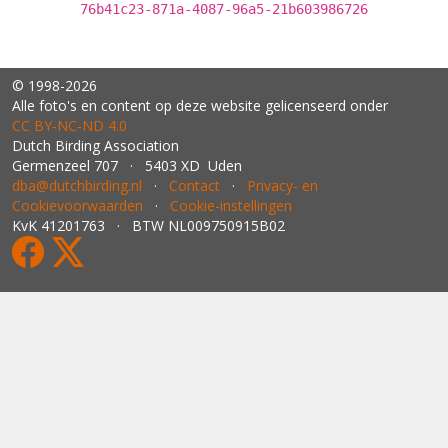
76b41c23-871a-4087-96a5-21b603986726
© 1998-2026
Alle foto's en content op deze website gelicenseerd onder
CC BY‑NC‑ND 4.0
Dutch Birding Association
Germenzeel 707 · 5403 XD Uden
dba@dutchbirding.nl
·
Contact
·
Privacy- en
Cookievoorwaarden
·
Cookie-instellingen
KvK 41201763 · BTW NL009750915B02