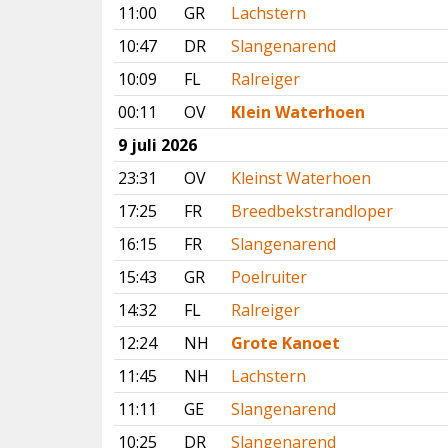
11:00
GR
Lachstern
10:47
DR
Slangenarend
10:09
FL
Ralreiger
00:11
OV
Klein Waterhoen
9 juli 2026
23:31
OV
Kleinst Waterhoen
17:25
FR
Breedbekstrandloper
16:15
FR
Slangenarend
15:43
GR
Poelruiter
14:32
FL
Ralreiger
12:24
NH
Grote Kanoet
11:45
NH
Lachstern
11:11
GE
Slangenarend
10:25
DR
Slangenarend