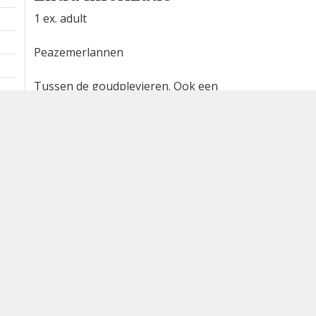
1 ex. adult
Peazemerlannen
Tussen de goudplevieren. Ook een
morinelplevier in het groepje
aanwezig.
Waargenomen door: Michaël Dagnelie
Bron
waarneming.nl
Dutch Birding Association
Germenzeel 707 · 5403 XD Uden