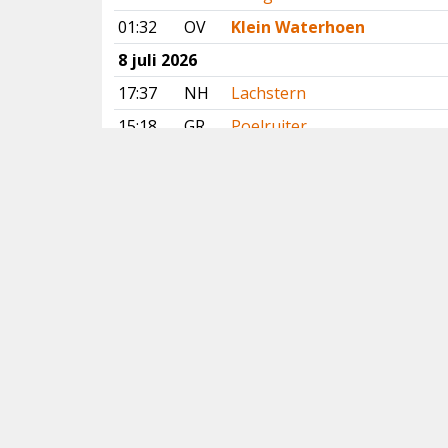
01:32
OV
Klein Waterhoen
8 juli 2026
17:37
NH
Lachstern
15:18
GR
Poelruiter
14:16
DR
Slangenarend
14:01
FR
Slangenarend
13:58
FL
Ralreiger
Vorige
Volgende
Copyright
© 2005-2026
Alle foto's en content en content op deze website