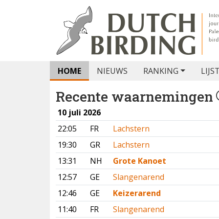
HOME
NIEUWS
RANKING
LIJS
Recente waarnemingen
10 juli 2026
22:05
FR
Lachstern
19:30
GR
Lachstern
13:31
NH
Grote Kanoet
12:57
GE
Slangenarend
12:46
GE
Keizerarend
11:40
FR
Slangenarend