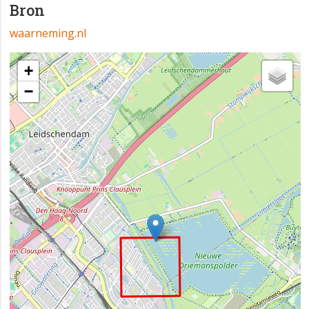
Bron
waarneming.nl
+
−