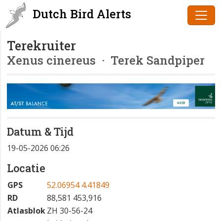
Dutch Bird Alerts
Terekruiter
Xenus cinereus
· Terek Sandpiper
Datum & Tijd
19-05-2026 06:26
Locatie
GPS
52.06954 4.41849
RD
88,581 453,916
Atlasblok
ZH 30-56-24