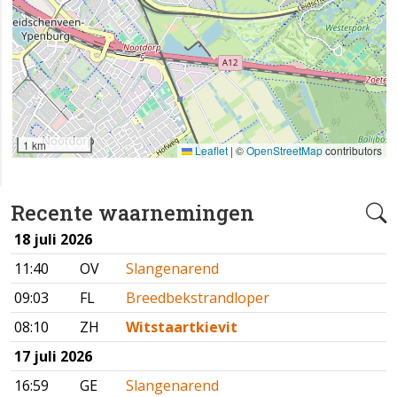
1 km
Leaflet
|
©
OpenStreetMap
contributors
Recente waarnemingen
18 juli 2026
11:40
OV
Slangenarend
09:03
FL
Breedbekstrandloper
08:10
ZH
Witstaartkievit
17 juli 2026
16:59
GE
Slangenarend