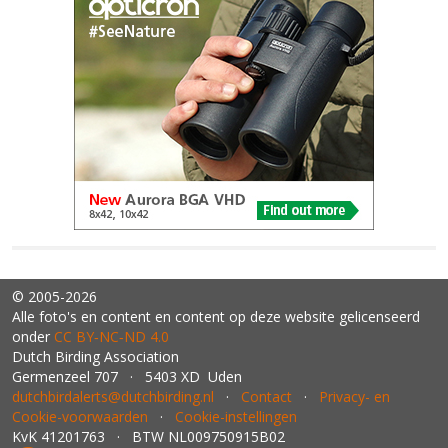
© 2005-2026
Alle foto's en content en content op deze website gelicenseerd
onder
CC BY‑NC‑ND 4.0
Dutch Birding Association
Germenzeel 707 · 5403 XD Uden
dutchbirdalerts@dutchbirding.nl
·
Contact
·
Privacy- en
Cookie-voorwaarden
·
Cookie-instellingen
KvK 41201763 · BTW NL009750915B02