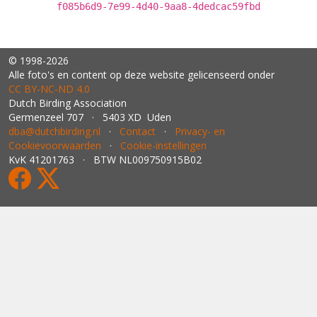
f085b6d9-7e99-4d40-9aa8-4dedcac59fbd
© 1998-2026
Alle foto's en content op deze website gelicenseerd onder
CC BY‑NC‑ND 4.0
Dutch Birding Association
Germenzeel 707 · 5403 XD Uden
dba@dutchbirding.nl
·
Contact
·
Privacy- en
Cookievoorwaarden
·
Cookie-instellingen
KvK 41201763 · BTW NL009750915B02