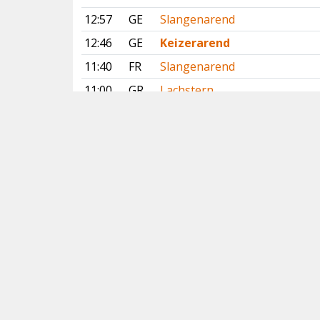
12:57
GE
Slangenarend
12:46
GE
Keizerarend
11:40
FR
Slangenarend
11:00
GR
Lachstern
10:47
DR
Slangenarend
10:09
FL
Ralreiger
00:11
OV
Klein Waterhoen
Vorige
Volgende
Copyright
© 2005-2026
Alle foto's en content en content op deze website