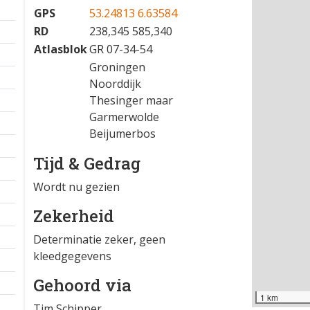
GPS
53.24813 6.63584
RD
238,345 585,340
Atlasblok
GR 07-34-54
Groningen
Noorddijk
Thesinger maar
Garmerwolde
Beijumerbos
Tijd & Gedrag
Wordt nu gezien
Zekerheid
Determinatie zeker, geen
kleedgegevens
Gehoord via
1 km
Tim Schipper