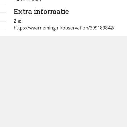
Extra informatie
Zie:
https://waarneming.nl/observation/399189842/
Bron
DB Alerts App voor Android
Dutch Birding Association
Germenzeel 707 · 5403 XD Uden