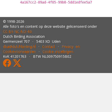
4a167cc2-09ad-4f05-99b8-5dd1edfee5a7
© 1998-2026
Alle foto's en content op deze website gelicenseerd onder
CC BY‑NC‑ND 4.0
Dutch Birding Association
Germenzeel 707 · 5403 XD Uden
dba@dutchbirding.nl
·
Contact
·
Privacy- en
Cookievoorwaarden
·
Cookie-instellingen
KvK 41201763 · BTW NL009750915B02