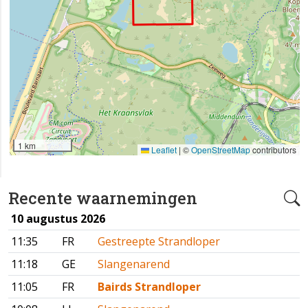
1 km
Leaflet
|
©
OpenStreetMap
contributors
Recente waarnemingen
10 augustus 2026
11:35
FR
Gestreepte Strandloper
11:18
GE
Slangenarend
11:05
FR
Bairds Strandloper