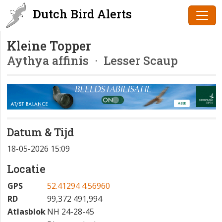
Dutch Bird Alerts
Kleine Topper
Aythya affinis
· Lesser Scaup
Datum & Tijd
18-05-2026 15:09
Locatie
GPS
52.41294 4.56960
RD
99,372 491,994
Atlasblok
NH 24-28-45