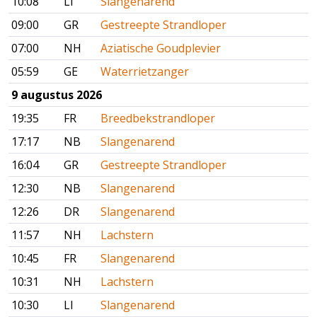
10:08
LI
Slangenarend
09:00
GR
Gestreepte Strandloper
07:00
NH
Aziatische Goudplevier
05:59
GE
Waterrietzanger
9 augustus 2026
19:35
FR
Breedbekstrandloper
17:17
NB
Slangenarend
16:04
GR
Gestreepte Strandloper
12:30
NB
Slangenarend
12:26
DR
Slangenarend
11:57
NH
Lachstern
10:45
FR
Slangenarend
10:31
NH
Lachstern
10:30
LI
Slangenarend