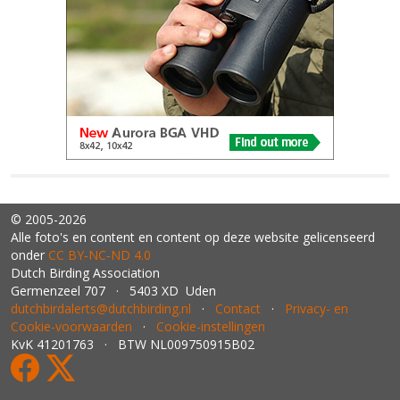
© 2005-2026
Alle foto's en content en content op deze website gelicenseerd
onder
CC BY‑NC‑ND 4.0
Dutch Birding Association
Germenzeel 707 · 5403 XD Uden
dutchbirdalerts@dutchbirding.nl
·
Contact
·
Privacy- en
Cookie-voorwaarden
·
Cookie-instellingen
KvK 41201763 · BTW NL009750915B02