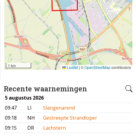
1 km
Leaflet
|
©
OpenStreetMap
contributors
Recente waarnemingen
5 augustus 2026
09:47
LI
Slangenarend
09:18
NH
Gestreepte Strandloper
09:15
DR
Lachstern